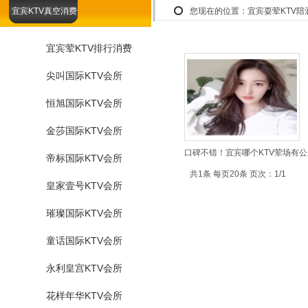
宜宾KTV真空消费
您现在的位置：
宜宾耍荤KTV
宜宾荤KTV排行消费
尖叫国际KTV会所
恒旭国际KTV会所
金莎国际KTV会所
口碑不错！宜宾哪个KTV荤场有公
帝标国际KTV会所
共1条 每页20条 页次：1/1
皇家壹号KTV会所
璀璨国际KTV会所
童话国际KTV会所
永利皇宫KTV会所
花样年华KTV会所