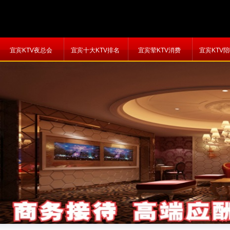
宜宾KTV夜总会
宜宾十大KTV排名
宜宾荤KTV消费
宜宾KTV