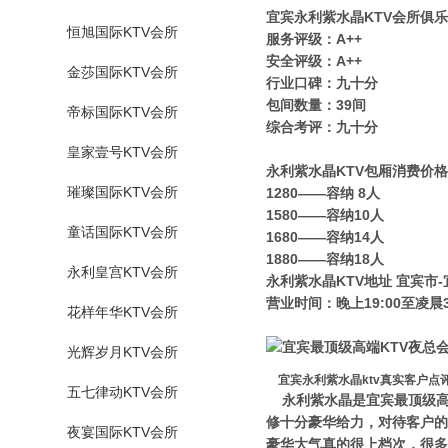
宜宾永利紫水晶KTV会所俱
恒旭国际KTV会所
服务评级：A++
安全评级：A++
金莎国际KTV会所
行业口碑：九十分
包间数量：39间
帝标国际KTV会所
综合考评：九十分
皇家壹号KTV会所
永利紫水晶KTV包厢消费价格
璀璨国际KTV会所
1280——容纳 8人
1580——容纳10人
童话国际KTV会所
1680——容纳14人
1880——容纳18人
永利皇宫KTV会所
永利紫水晶KTV地址 宜宾市-
营业时间：晚上19:00至凌晨3
花样年华KTV会所
光辉岁月KTV会所
宜宾永利紫水晶ktv真实客户点
五七律动KTV会所
永利紫水晶是宜宾最顶级高
修十分豪华给力，对待客户的
夜宴国际KTV会所
豪华大气真的很上档次，很多