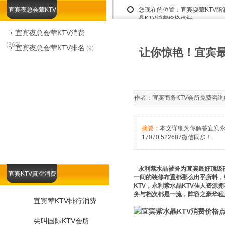
宜宾夜总会荤KTV
您现在的位置：
宜宾耍荤KTV
晶KTV消费价格点评
宜宾夜总会荤KTV消费
(362)
宜宾夜总会荤KTV排名
(9)
让你惊艳！宜宾最
作者：宜宾商务KTV会所免费咨询娱乐总
摘要：
本文详细为你解答宜宾永
17070 522687微信同步！
永利紫水晶被誉为宜宾最好顶级夜
宜宾KTV真空消费
一间的装修布置都那么出乎所料，
KTV，永利紫水晶KTV佳人资源
务与档次都是一流，阵容之豪华程
宜宾荤KTV排行消费
尖叫国际KTV会所