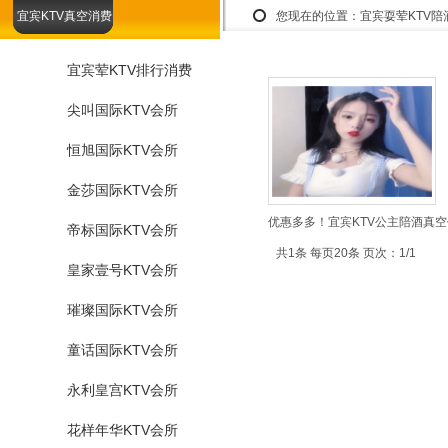
宜宾KTV真空消费
您现在的位置：
宜宾耍荤KTV
宜宾荤KTV排行消费
尖叫国际KTV会所
恒旭国际KTV会所
金莎国际KTV会所
优惠多多！宜宾KTV公主陪酒真空
帝标国际KTV会所
共1条 每页20条 页次：1/1
皇家壹号KTV会所
璀璨国际KTV会所
童话国际KTV会所
永利皇宫KTV会所
花样年华KTV会所