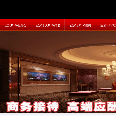
宜宾KTV夜总会
宜宾十大KTV排名
宜宾荤KTV消费
宜宾KTV