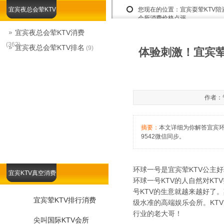
宜宾夜总会荤KTV
您现在的位置：
宜宾耍荤KTV
会所消费价格点评
宜宾夜总会荤KTV消费
(362)
宜宾夜总会荤KTV排名
(9)
体验刺激！宜宾荤
作者：管
摘要：
本文详细为你解答宜宾环球
9542微信同步。
环球一号是宜宾荤KTV公主
宜宾KTV真空消费
环球一号KTV的人自然对K
号KTV的生意就越来越好了
宜宾荤KTV排行消费
级水准的高端娱乐会所。KT
行业的老大哥！
尖叫国际KTV会所