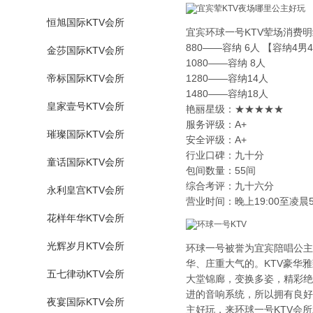
恒旭国际KTV会所
宜宾环球一号KTV荤场消费明
880——容纳 6人 【容纳4男
金莎国际KTV会所
1080——容纳 8人
帝标国际KTV会所
1280——容纳14人
1480——容纳18人
皇家壹号KTV会所
艳丽星级：★★★★★
服务评级：A+
璀璨国际KTV会所
安全评级：A+
行业口碑：九十分
童话国际KTV会所
包间数量：55间
综合考评：九十六分
永利皇宫KTV会所
营业时间：晚上19:00至凌晨5
花样年华KTV会所
光辉岁月KTV会所
环球一号被誉为宜宾陪唱公主
华、庄重大气的。KTV豪华
五七律动KTV会所
大堂锦廊，变换多姿，精彩绝
进的音响系统，所以拥有良好
夜宴国际KTV会所
主好玩，来环球一号KTV会