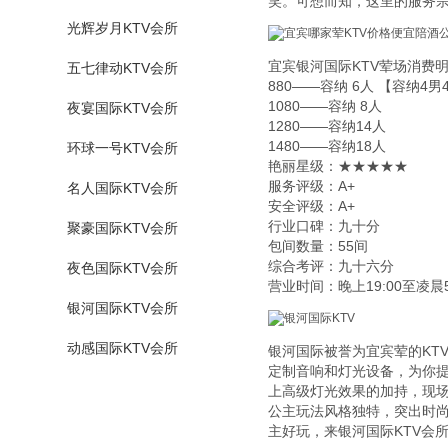
笑。可想而知，这里的服务
光辉岁月KTV会所
宜宾银河国际KTV荤场消费
五七律动KTV会所
880——容纳 6人 【容纳4男
1080——容纳 8人
夜宴国际KTV会所
1280——容纳14人
1480——容纳18人
环球一号KTV会所
艳丽星级：★★★★★
服务评级：A+
名人国际KTV会所
安全评级：A+
行业口碑：九十分
聚豪国际KTV会所
包间数量：55间
综合考评：九十六分
夜色国际KTV会所
营业时间：晚上19:00至凌晨5
银河国际KTV会所
动感国际KTV会所
银河国际被誉为宜宾荤的KT
定制音响和灯光设备，为你
上高级灯光效果的加持，现场
公主玩法风格独特，突出时尚
主好玩，来银河国际KTV会