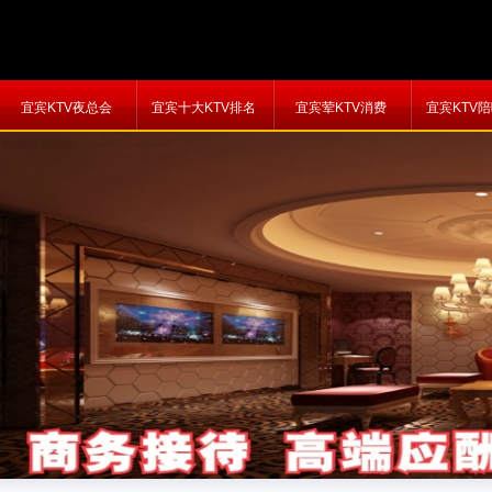
宜宾KTV夜总会
宜宾十大KTV排名
宜宾荤KTV消费
宜宾KTV